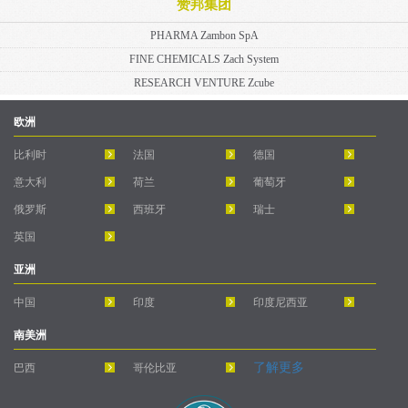
赞邦集团
PHARMA Zambon SpA
FINE CHEMICALS Zach System
RESEARCH VENTURE Zcube
欧洲
比利时
法国
德国
意大利
荷兰
葡萄牙
俄罗斯
西班牙
瑞士
英国
亚洲
中国
印度
印度尼西亚
南美洲
了解更多
巴西
哥伦比亚